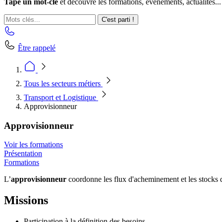
Tape un mot-clé
et découvre les formations, événements, actualités...
C'est parti !
Être rappelé
Tous les secteurs métiers
Transport et Logistique
Approvisionneur
Approvisionneur
Voir les formations
Présentation
Formations
L’
approvisionneur
coordonne les flux d'acheminement et les stocks 
Missions
Participation à la définition des besoins