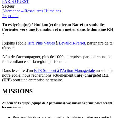
PARIS OUEST
Secteur
Alternance – Ressources Humaines
Je postule
Tu es lycéen(ne) / étudiant(e) de niveau Bac et tu souhaites
t’orienter vers une formation et un métier dans le domaine RH
?
Rejoins l'école
Isifa Plus Values
à
Levallois-Perret
, partenaire de ta
réussite.
Afin de t’accompagner, plus de 1000 entreprises partenaires nous
font confiance sur la région parisienne.
Dans le cadre d'un
BTS Support à l'Action Managériale
au sein de
notre école, nous recherchons actuellement
un(e) chargé(e) RH
(H/F)
pour une entreprise partenaire.
MISSIONS
Au sein de l'équipe (équipe de 2 personnes), vos missions principales seront
les suivantes :
Préparer les dossiers administratifs intérims : être au contact