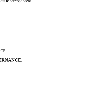
 qui te correspondent.
NCE.
TERNANCE.