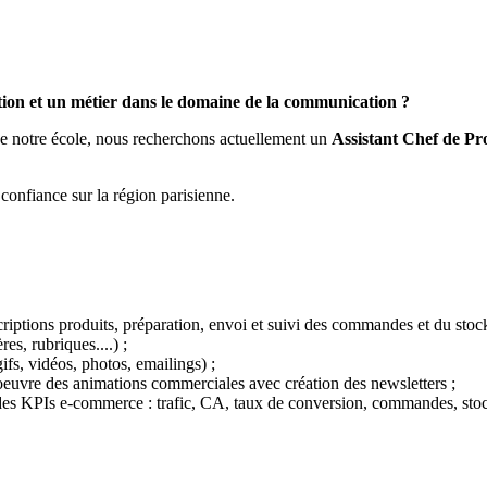
ation et un métier dans le domaine de la communication ?
e notre école, nous recherchons actuellement un
Assistant
Chef de Pro
confiance sur la région parisienne.
riptions produits, préparation, envoi et suivi des commandes et du stock,
es, rubriques....) ;
fs, vidéos, photos, emailings) ;
n oeuvre des animations commerciales avec création des newsletters ;
e des KPIs e-commerce : trafic, CA, taux de conversion, commandes, sto